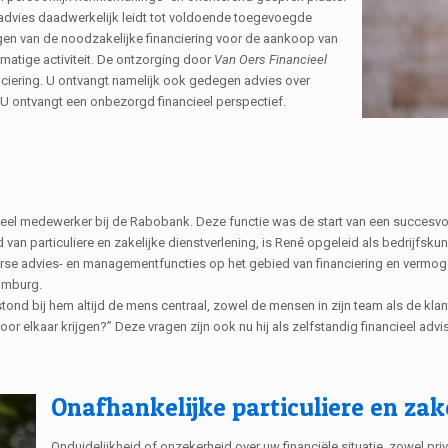
n advies daadwerkelijk leidt tot voldoende toegevoegde
gen van de noodzakelijke financiering voor de aankoop van
smatige activiteit. De ontzorging door
Van Oers Financieel
anciering. U ontvangt namelijk ook gedegen advies over
 U ontvangt een onbezorgd financieel perspectief.
eel medewerker bij de Rabobank. Deze functie was de start van een succesvoll
n particuliere en zakelijke dienstverlening, is René opgeleid als bedrijfskund
erse advies- en managementfuncties op het gebied van financiering en vermogen
Limburg.
nd bij hem altijd de mens centraal, zowel de mensen in zijn team als de klant
 elkaar krijgen?” Deze vragen zijn ook nu hij als zelfstandig financieel advi
Onafhankelijke particuliere en zak
Onduidelijkheid of onzekerheid over uw financiële situatie, zowel pr