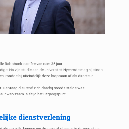
e Rabobank-carrière van ruim 35 jaar.
ige. Na zijn studie aan de universiteit Nyenrode mag hij sinds
, rondde hij uiteindelijk deze loopbaan af als directeur
. De vraag die René zich daarbij steeds stelde was:
seur werkzaam is altijd het uitgangspunt.
elijke dienstverlening
ivé als zakelijk, kunnen uw dromen of plannen in de weg staan.