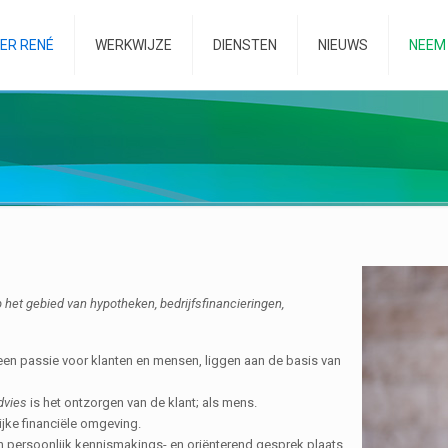
ER RENÉ
WERKWIJZE
DIENSTEN
NIEUWS
NEEM
 het gebied van hypotheken, bedrijfsfinancieringen,
een passie voor klanten en mensen, liggen aan de basis van
dvies
is het ontzorgen van de klant; als mens.
ijke financiële omgeving.
n persoonlijk kennismakings- en oriënterend gesprek plaats.